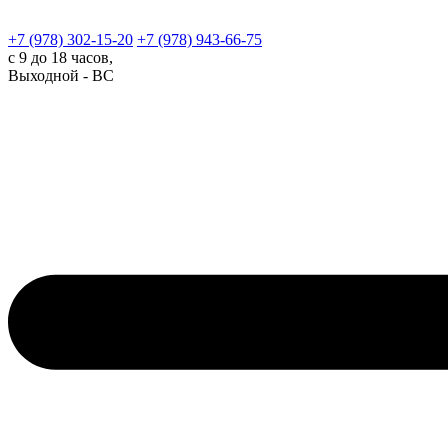
+7 (978)
302-15-20
+7 (978)
943-66-75
с 9 до 18 часов,
Выходной - ВС